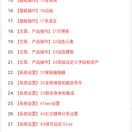
【基础操作】15全局块
【基础操作】16动画
【基础操作】17多语言
【文章、产品操作】21写博客
【文章、产品操作】22动态元素
【文章、产品操作】23动态模板
【文章、产品操作】24高级自定义字段和资产
【系统设置】31弹窗编辑器
【系统设置】32全局弹窗和触发条件
【系统设置】33联系表单和集成
【系统设置】41seo设置
【系统设置】42社交媒体分享设置
【系统设置】43填写自定义css