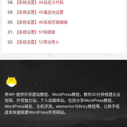
【系统设置】44自定义代码
【系统设置】45重定向设置
【系统设置】46系统页面编辑
【系统设置】51快捷键
【系统设置】52导出导入
黑WP-提供外贸建站教程、WordPress教程，教你30分钟搭建企业
官网、外贸独立站、个人自媒体站。包括分享WordPress教程、
WordPress域名、主机评测，elementor与Brizy教程等，让新手低
成本快速搭建WordPress外贸网站。