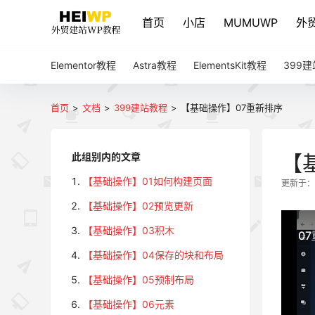
首页
小店
MUMUWP
外
Elementor教程
Astra教程
ElementsKit教程
399
首页
>
文档
>
399建站教程
>
【基础操作】07重新排序
此组别内的文章
【
【基础操作】01如何构建页面
更新于：20
【基础操作】02预览更新
【基础操作】03积木
【基础操作】04保存的块和布局
【基础操作】05预制布局
【基础操作】06元素