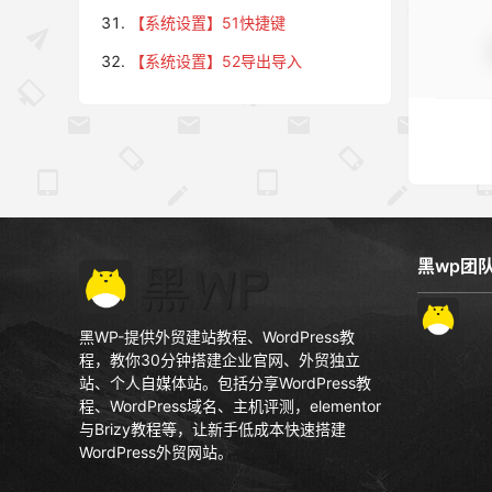
【系统设置】51快捷键
【系统设置】52导出导入
黑wp团
黑WP-提供外贸建站教程、WordPress教
程，教你30分钟搭建企业官网、外贸独立
站、个人自媒体站。包括分享WordPress教
程、WordPress域名、主机评测，elementor
与Brizy教程等，让新手低成本快速搭建
WordPress外贸网站。