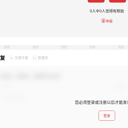
0
人中
0
人觉得有帮助
举报
回复
文章作者
管理员
A
M
欢迎您，新朋友，感谢参与互动！
您必须登录或注册以后才能发
登录