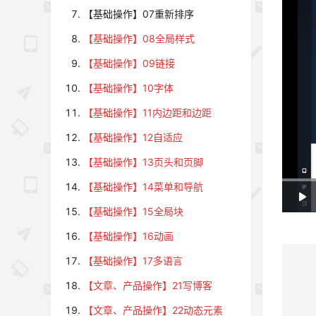
【基础操作】07重新排序
【基础操作】08全局样式
【基础操作】09链接
【基础操作】10字体
【基础操作】11内边距和边距
【基础操作】12自适应
【基础操作】13页头和页脚
【基础操作】14菜单和导航
【基础操作】15全局块
【基础操作】16动画
【基础操作】17多语言
【文章、产品操作】21写博客
【文章、产品操作】22动态元素