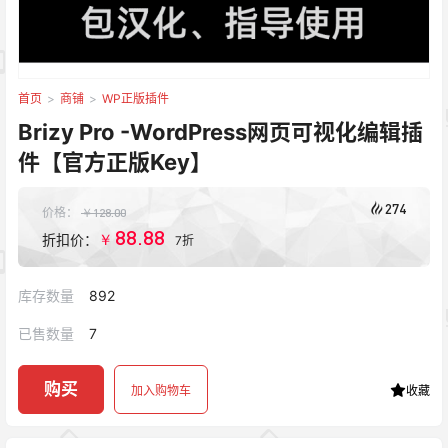
首页
>
商铺
>
WP正版插件
Brizy Pro -WordPress网页可视化编辑插
件【官方正版Key】
274
价格：
￥
128.00
88.88
￥
折扣价：
7折
库存数量
892
已售数量
7
购买
加入购物车
收藏