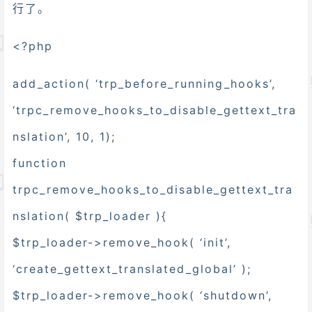
行了。
<?php
add_action( ‘trp_before_running_hooks’,
‘trpc_remove_hooks_to_disable_gettext_tra
nslation’, 10, 1);
function
trpc_remove_hooks_to_disable_gettext_tra
nslation( $trp_loader ){
$trp_loader->remove_hook( ‘init’,
‘create_gettext_translated_global’ );
$trp_loader->remove_hook( ‘shutdown’,