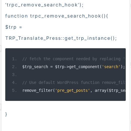
‘trpc_remove_search_hook’);
function trpc_remove_search_hook(){
$trp =
TRP_Translate_Press::get_trp_instance();
// fetch the component needed by replacing 'se
$trp_search 
=
 $trp
->
get_component
(
'search'
);
// Use default WordPress function remove_filte
remove_filter
(
'pre_get_posts'
,
 array
(
$trp_sear
}